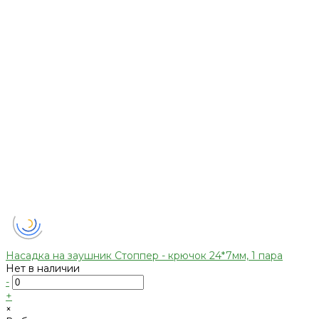
Насадка на заушник Стоппер - крючок 24*7мм, 1 пара
Нет в наличии
-
+
×