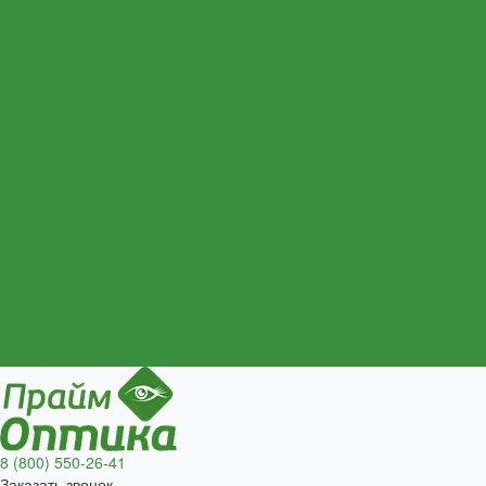
Очки тренажеры
Оправы
Футляры
Аксессуары
Оборудование
Изготовление очков Нск
Лупы
Салфетки
Предложения месяца
Партнёрам
Условия партнёрства
Типовой договор
Условия доставки
Условия оплаты
Документы качества
Доставка
Контакты
8 (800) 550-26-41
Заказать звонок