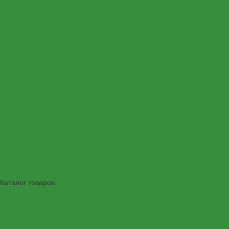
Оправы
Футляры
Аксессуары
Оборудование
Изготовление очков Нск
Лупы
Салфетки
Предложения месяца
Партнёрам
Условия партнёрства
Типовой договор
Условия доставки
Условия оплаты
Документы качества
Доставка
Контакты
...
Каталог товаров
Очки корригирующие
Очки защитные (АНТИФАРЫ, КОМПЬЮТЕРНЫЕ, ГЛАУКОМНЫЕ)
Очки солнцезащитные
Контактные линзы