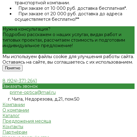
транспортной компании.
При заказе от 10 000 руб. доставка бесплатная*.
При заказе от 20 000 руб. доставка до адреса
осуществляется бесплатно!**
Нужна консультация?
Подробно расскажем о наших услугах, видах работ и
типовых проектах, рассчитаем стоимость и подготовим
индивидуальное предложение!
Задать вопрос
Мы используем файлы cookie для улучшения работы сайта.
Оставаясь на сайте, вы соглашаетесь с их использованием.
Понятно
8 (924)-371-2641
Заказать звонок
prime-optica@mail.ru
г. Чита, Недорезова, д.21, пом.50
Компании
О компании
Каталог
Предложения месяца
Контакты
Партнёрам