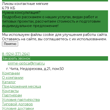
Линзы контактные мягкие
6.79 КБ
Нужна консультация?
Подробно расскажем о наших услугах, видах работ и
типовых проектах, рассчитаем стоимость и подготовим
индивидуальное предложение!
Задать вопрос
Мы используем файлы cookie для улучшения работы сайта.
Оставаясь на сайте, вы соглашаетесь с их использованием.
Понятно
8 (924)-371-2641
Заказать звонок
prime-optica@mail.ru
г. Чита, Недорезова, д.21, пом.50
Компании
О компании
Каталог
Предложения месяца
Контакты
Партнёрам
Условия партнёрства
Типовой договор
Условия доставки