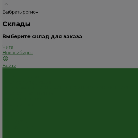
Выбрать регион
Склады
Выберите склад для заказа
Чита
Новосибирск
Войти
...
Каталог товаров
Очки корригирующие
Очки защитные (АНТИФАРЫ, КОМПЬЮТЕРНЫЕ, ГЛАУКО
Очки солнцезащитные
Контактные линзы
Очки тренажеры
Оправы
Футляры
Аксессуары
Оборудование
Изготовление очков Нск
Лупы